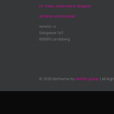
Dr. med. Johannes B. Wagner
Anfahrt und Kontakt
estetic-o
Salzgasse 143
86899 Landsberg
© 2026 Betheme by
Muffin group
| All Ri