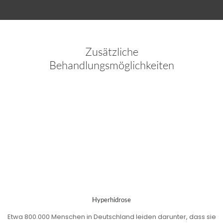
Zusätzliche
Behandlungsmöglichkeiten
Bruxismus
Viele, besonders junge Menschen (bis zu 20%) besitzen einen
deutlich erhöhten Tonus (Muskelaktivität) ihrer Kaumuskeln. Folge ist
oft ein „Abschleifen“ der Zähne und sogar eine Beinträchtigung der
Kieferknochen. In Zusammenarbeit mit Ihrem Zahnarzt kann Botox
eine sinnvolle Ergänzung, im Rahmen eines umfassenden
Therapiekonzeptes, sein.
Hyperhidrose
Etwa 800.000 Menschen in Deutschland leiden darunter, dass sie