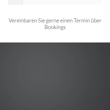
Vereinbaren Sie gerne einen Termin über
Bookings
estetic-o
Dr. med Johannes B. Wagner
Salzgasse 143
1. Obergeschoss
86899 Landsberg am Lech
Tel: 08191-9731598